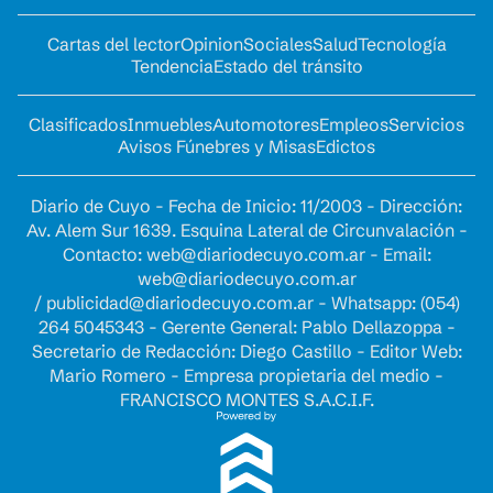
Cartas del lector
Opinion
Sociales
Salud
Tecnología
Tendencia
Estado del tránsito
Clasificados
Inmuebles
Automotores
Empleos
Servicios
Avisos Fúnebres y Misas
Edictos
Diario de Cuyo - Fecha de Inicio: 11/2003 - Dirección:
Av. Alem Sur 1639. Esquina Lateral de Circunvalación -
Contacto:
web@diariodecuyo.com.ar
- Email:
web@diariodecuyo.com.ar
/
publicidad@diariodecuyo.com.ar
-
Whatsapp: (054)
264 5045343 - Gerente General: Pablo Dellazoppa -
Secretario de Redacción: Diego Castillo - Editor Web:
Mario Romero - Empresa propietaria del medio -
FRANCISCO MONTES S.A.C.I.F.