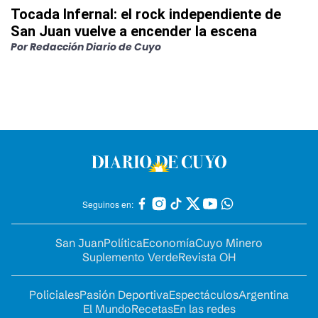
Tocada Infernal: el rock independiente de
San Juan vuelve a encender la escena
Por
Redacción Diario de Cuyo
Seguinos en:
San Juan
Política
Economía
Cuyo Minero
Suplemento Verde
Revista OH
Policiales
Pasión Deportiva
Espectáculos
Argentina
El Mundo
Recetas
En las redes