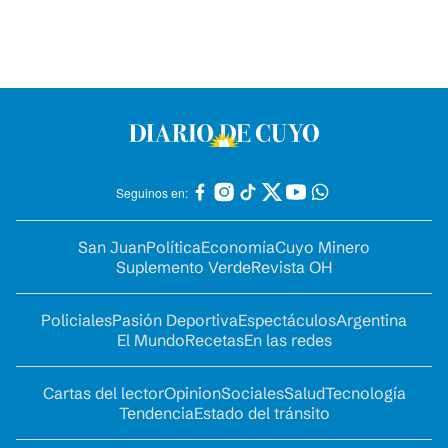
Seguinos en:
San Juan
Política
Economía
Cuyo Minero
Suplemento Verde
Revista OH
Policiales
Pasión Deportiva
Espectáculos
Argentina
El Mundo
Recetas
En las redes
Cartas del lector
Opinion
Sociales
Salud
Tecnología
Tendencia
Estado del tránsito