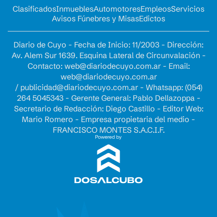
Clasificados
Inmuebles
Automotores
Empleos
Servicios
Avisos Fúnebres y Misas
Edictos
Diario de Cuyo - Fecha de Inicio: 11/2003 - Dirección:
Av. Alem Sur 1639. Esquina Lateral de Circunvalación -
Contacto:
web@diariodecuyo.com.ar
- Email:
web@diariodecuyo.com.ar
/
publicidad@diariodecuyo.com.ar
-
Whatsapp: (054)
264 5045343 - Gerente General: Pablo Dellazoppa -
Secretario de Redacción: Diego Castillo - Editor Web:
Mario Romero - Empresa propietaria del medio -
FRANCISCO MONTES S.A.C.I.F.