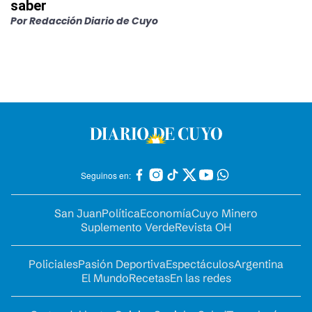
saber
Por
Redacción Diario de Cuyo
Seguinos en:
San Juan
Política
Economía
Cuyo Minero
Suplemento Verde
Revista OH
Policiales
Pasión Deportiva
Espectáculos
Argentina
El Mundo
Recetas
En las redes