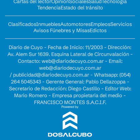
Cartas del lector
Opinion
Sociales
Salud
Tecnología
Tendencia
Estado del tránsito
Clasificados
Inmuebles
Automotores
Empleos
Servicios
Avisos Fúnebres y Misas
Edictos
Diario de Cuyo - Fecha de Inicio: 11/2003 - Dirección:
Av. Alem Sur 1639. Esquina Lateral de Circunvalación -
Contacto:
web@diariodecuyo.com.ar
- Email:
web@diariodecuyo.com.ar
/
publicidad@diariodecuyo.com.ar
-
Whatsapp: (054)
264 5045343 - Gerente General: Pablo Dellazoppa -
Secretario de Redacción: Diego Castillo - Editor Web:
Mario Romero - Empresa propietaria del medio -
FRANCISCO MONTES S.A.C.I.F.