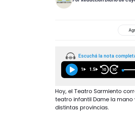
Por
Redacción Diario de Cuy
Agr
Escuchá la nota complet
1
1.5
10
10
Hoy, el Teatro Sarmiento corre
teatro infantil Dame la mano 
distintas provincias.