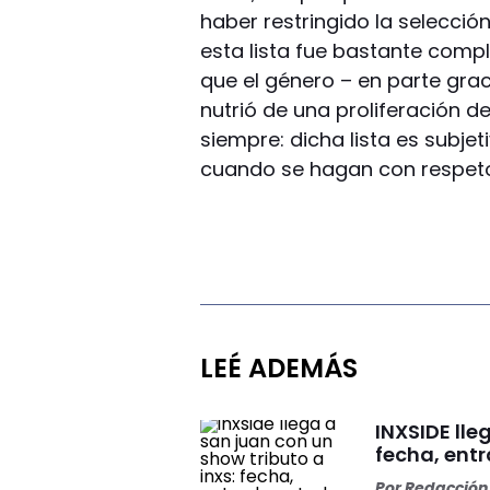
haber restringido la selecció
esta lista fue bastante compl
que el género – en parte gr
nutrió de una proliferación
siempre: dicha lista es subje
cuando se hagan con respeto. 
LEÉ ADEMÁS
INXSIDE lle
fecha, ent
Por
Redacción 