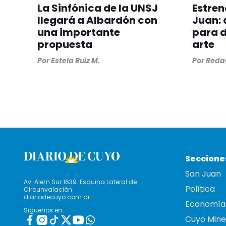
La Sinfónica de la UNSJ
Estren
llegará a Albardón con
Juan: 
una importante
para d
propuesta
arte
Por
Estela Ruiz M.
Por
Redac
Seccione
San Juan
Av. Alem Sur 1639. Esquina Lateral de
Política
Circunvalación
diariodecuyo.com.ar
Economía
Siguenos en:
Cuyo Mine