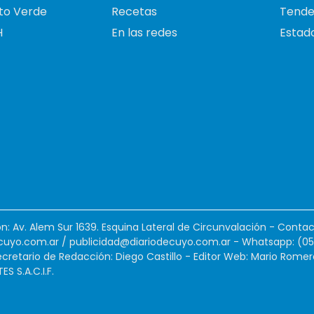
to Verde
Recetas
Tende
H
En las redes
Estado
ión: Av. Alem Sur 1639. Esquina Lateral de Circunvalación - Contac
cuyo.com.ar
/
publicidad@diariodecuyo.com.ar
-
Whatsapp: (0
cretario de Redacción: Diego Castillo - Editor Web: Mario Romer
 S.A.C.I.F.