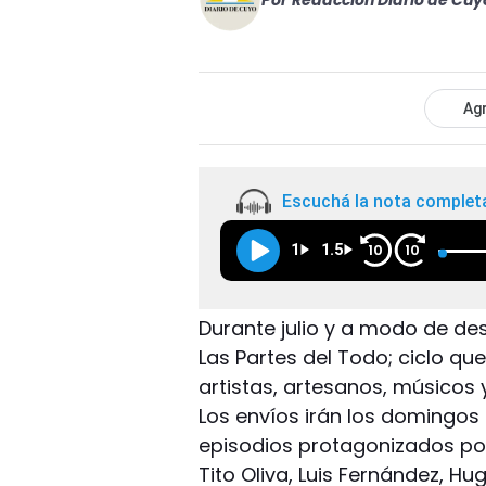
Por
Redacción Diario de Cuy
Agr
Escuchá la nota complet
1
1.5
10
10
Durante julio y a modo de de
Las Partes del Todo; ciclo qu
artistas, artesanos, músicos 
Los envíos irán los domingos
episodios protagonizados por
Tito Oliva, Luis Fernández, Hu