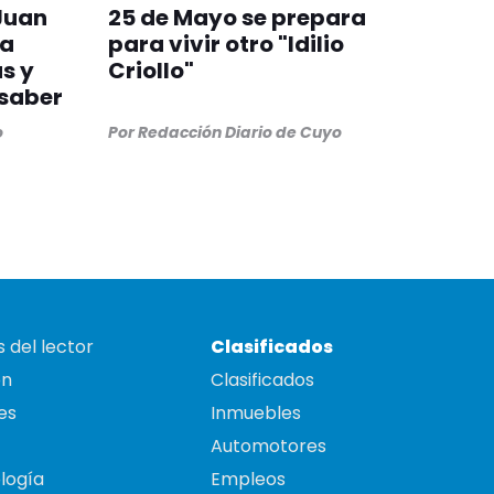
 Juan
25 de Mayo se prepara
 a
para vivir otro "Idilio
s y
Criollo"
 saber
o
Por
Redacción Diario de Cuyo
 del lector
Clasificados
on
Clasificados
es
Inmuebles
Automotores
logía
Empleos