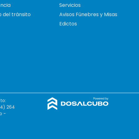
ncia
Servicios
 del tránsito
Avisos Fúnebres y Misas
Edictos
to:
54) 264
o -