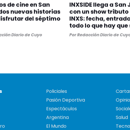
os de cine en San
INXSIDE llega a San
dos nuevas historias
con un show tributo
isfrutar del séptimo
INXS: fecha, entrada
todo lo que hay que
ción Diario de Cuyo
Por
Redacción Diario de Cuy
s
Policiales
Cartas
Pasión Deportiva
Opini
Espectáculos
Social
Argentina
Salud
ro
El Mundo
Tecno