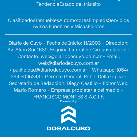
Tendencia
Estado del tránsito
Clasificados
Inmuebles
Automotores
Empleos
Servicios
Avisos Fúnebres y Misas
Edictos
Diario de Cuyo - Fecha de Inicio: 11/2003 - Dirección:
Av. Alem Sur 1639. Esquina Lateral de Circunvalación -
Contacto:
web@diariodecuyo.com.ar
- Email:
web@diariodecuyo.com.ar
/
publicidad@diariodecuyo.com.ar
-
Whatsapp: (054)
264 5045343 - Gerente General: Pablo Dellazoppa -
Secretario de Redacción: Diego Castillo - Editor Web:
Mario Romero - Empresa propietaria del medio -
FRANCISCO MONTES S.A.C.I.F.