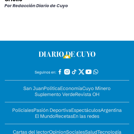
Por
Redacción Diario de Cuyo
Seguinos en:
San Juan
Política
Economía
Cuyo Minero
Suplemento Verde
Revista OH
Policiales
Pasión Deportiva
Espectáculos
Argentina
El Mundo
Recetas
En las redes
Cartas del lector
Opinion
Sociales
Salud
Tecnología