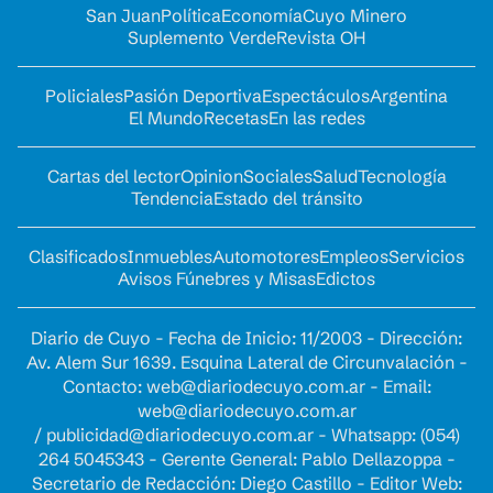
San Juan
Política
Economía
Cuyo Minero
Suplemento Verde
Revista OH
Policiales
Pasión Deportiva
Espectáculos
Argentina
El Mundo
Recetas
En las redes
Cartas del lector
Opinion
Sociales
Salud
Tecnología
Tendencia
Estado del tránsito
Clasificados
Inmuebles
Automotores
Empleos
Servicios
Avisos Fúnebres y Misas
Edictos
Diario de Cuyo - Fecha de Inicio: 11/2003 - Dirección:
Av. Alem Sur 1639. Esquina Lateral de Circunvalación -
Contacto:
web@diariodecuyo.com.ar
- Email:
web@diariodecuyo.com.ar
/
publicidad@diariodecuyo.com.ar
-
Whatsapp: (054)
264 5045343 - Gerente General: Pablo Dellazoppa -
Secretario de Redacción: Diego Castillo - Editor Web: