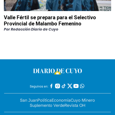
Valle Fértil se prepara para el Selectivo
Provincial de Malambo Femenino
Por
Redacción Diario de Cuyo
Seguinos en:
San Juan
Política
Economía
Cuyo Minero
Suplemento Verde
Revista OH