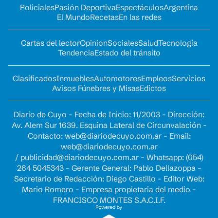
Policiales
Pasión Deportiva
Espectáculos
Argentina
El Mundo
Recetas
En las redes
Cartas del lector
Opinion
Sociales
Salud
Tecnología
Tendencia
Estado del tránsito
Clasificados
Inmuebles
Automotores
Empleos
Servicios
Avisos Fúnebres y Misas
Edictos
Diario de Cuyo - Fecha de Inicio: 11/2003 - Dirección:
Av. Alem Sur 1639. Esquina Lateral de Circunvalación -
Contacto:
web@diariodecuyo.com.ar
- Email:
web@diariodecuyo.com.ar
/
publicidad@diariodecuyo.com.ar
-
Whatsapp: (054)
264 5045343 - Gerente General: Pablo Dellazoppa -
Secretario de Redacción: Diego Castillo - Editor Web:
Mario Romero - Empresa propietaria del medio -
FRANCISCO MONTES S.A.C.I.F.