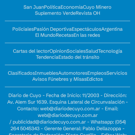
San Juan
Política
Economía
Cuyo Minero
Suplemento Verde
Revista OH
Policiales
Pasión Deportiva
Espectáculos
Argentina
El Mundo
Recetas
En las redes
Cartas del lector
Opinion
Sociales
Salud
Tecnología
Tendencia
Estado del tránsito
Clasificados
Inmuebles
Automotores
Empleos
Servicios
Avisos Fúnebres y Misas
Edictos
Diario de Cuyo - Fecha de Inicio: 11/2003 - Dirección:
Av. Alem Sur 1639. Esquina Lateral de Circunvalación -
Contacto:
web@diariodecuyo.com.ar
- Email:
web@diariodecuyo.com.ar
/
publicidad@diariodecuyo.com.ar
-
Whatsapp: (054)
264 5045343 - Gerente General: Pablo Dellazoppa -