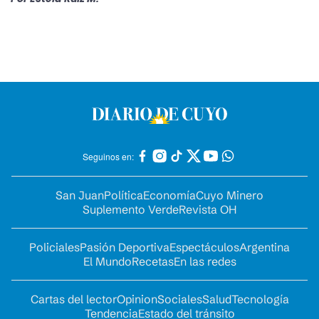
Seguinos en:
San Juan
Política
Economía
Cuyo Minero
Suplemento Verde
Revista OH
Policiales
Pasión Deportiva
Espectáculos
Argentina
El Mundo
Recetas
En las redes
Cartas del lector
Opinion
Sociales
Salud
Tecnología
Tendencia
Estado del tránsito