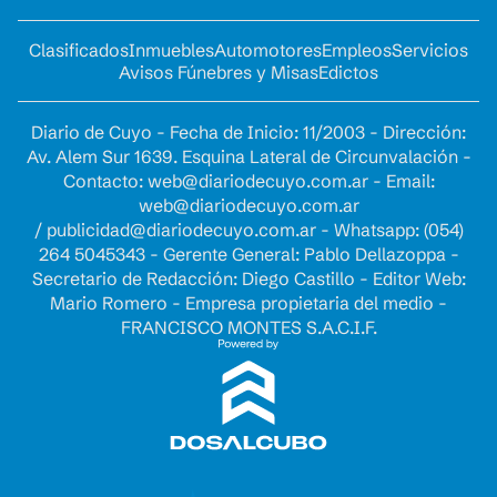
Clasificados
Inmuebles
Automotores
Empleos
Servicios
Avisos Fúnebres y Misas
Edictos
Diario de Cuyo - Fecha de Inicio: 11/2003 - Dirección:
Av. Alem Sur 1639. Esquina Lateral de Circunvalación -
Contacto:
web@diariodecuyo.com.ar
- Email:
web@diariodecuyo.com.ar
/
publicidad@diariodecuyo.com.ar
-
Whatsapp: (054)
264 5045343 - Gerente General: Pablo Dellazoppa -
Secretario de Redacción: Diego Castillo - Editor Web:
Mario Romero - Empresa propietaria del medio -
FRANCISCO MONTES S.A.C.I.F.