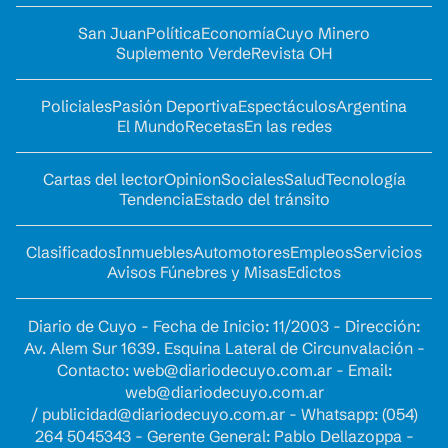
San Juan
Política
Economía
Cuyo Minero
Suplemento Verde
Revista OH
Policiales
Pasión Deportiva
Espectáculos
Argentina
El Mundo
Recetas
En las redes
Cartas del lector
Opinion
Sociales
Salud
Tecnología
Tendencia
Estado del tránsito
Clasificados
Inmuebles
Automotores
Empleos
Servicios
Avisos Fúnebres y Misas
Edictos
Diario de Cuyo - Fecha de Inicio: 11/2003 - Dirección:
Av. Alem Sur 1639. Esquina Lateral de Circunvalación -
Contacto:
web@diariodecuyo.com.ar
- Email:
web@diariodecuyo.com.ar
/
publicidad@diariodecuyo.com.ar
-
Whatsapp: (054)
264 5045343 - Gerente General: Pablo Dellazoppa -