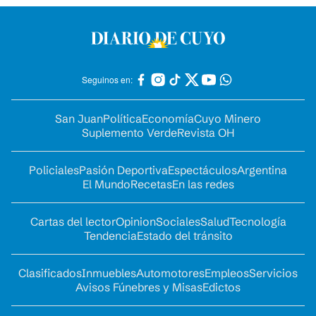
Seguinos en:
San Juan
Política
Economía
Cuyo Minero
Suplemento Verde
Revista OH
Policiales
Pasión Deportiva
Espectáculos
Argentina
El Mundo
Recetas
En las redes
Cartas del lector
Opinion
Sociales
Salud
Tecnología
Tendencia
Estado del tránsito
Clasificados
Inmuebles
Automotores
Empleos
Servicios
Avisos Fúnebres y Misas
Edictos