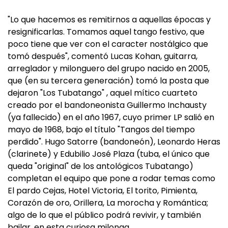
"Lo que hacemos es remitirnos a aquellas épocas y
resignificarlas. Tomamos aquel tango festivo, que
poco tiene que ver con el caracter nostálgico que
tomó después", comentó Lucas Kohan, guitarra,
arreglador y milonguero del grupo nacido en 2005,
que (en su tercera generación) tomó la posta que
dejaron "Los Tubatango" , aquel mítico cuarteto
creado por el bandoneonista Guillermo Inchausty
(ya fallecido) en el año 1967, cuyo primer LP salió en
mayo de 1968, bajo el título "Tangos del tiempo
perdido". Hugo Satorre (bandoneón), Leonardo Heras
(clarinete) y Edubilio José Plaza (tuba, el único que
queda "original" de los antológicos Tubatango)
completan el equipo que pone a rodar temas como
El pardo Cejas, Hotel Victoria, El torito, Pimienta,
Corazón de oro, Orillera, La morocha y Romántica;
algo de lo que el público podrá revivir, y también
bailar, en esta curiosa milonga.