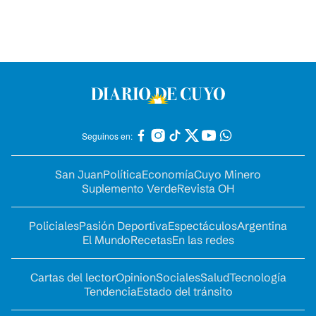
Seguinos en:
San Juan
Política
Economía
Cuyo Minero
Suplemento Verde
Revista OH
Policiales
Pasión Deportiva
Espectáculos
Argentina
El Mundo
Recetas
En las redes
Cartas del lector
Opinion
Sociales
Salud
Tecnología
Tendencia
Estado del tránsito