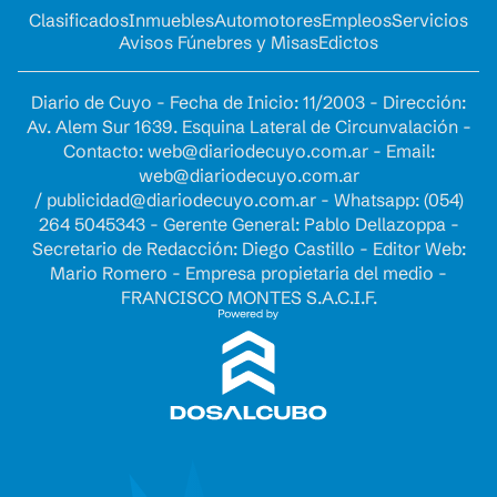
Clasificados
Inmuebles
Automotores
Empleos
Servicios
Avisos Fúnebres y Misas
Edictos
Diario de Cuyo - Fecha de Inicio: 11/2003 - Dirección:
Av. Alem Sur 1639. Esquina Lateral de Circunvalación -
Contacto:
web@diariodecuyo.com.ar
- Email:
web@diariodecuyo.com.ar
/
publicidad@diariodecuyo.com.ar
-
Whatsapp: (054)
264 5045343 - Gerente General: Pablo Dellazoppa -
Secretario de Redacción: Diego Castillo - Editor Web:
Mario Romero - Empresa propietaria del medio -
FRANCISCO MONTES S.A.C.I.F.