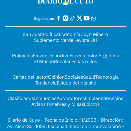
Seguinos en:
San Juan
Política
Economía
Cuyo Minero
Suplemento Verde
Revista OH
Policiales
Pasión Deportiva
Espectáculos
Argentina
El Mundo
Recetas
En las redes
Cartas del lector
Opinion
Sociales
Salud
Tecnología
Tendencia
Estado del tránsito
Clasificados
Inmuebles
Automotores
Empleos
Servicios
Avisos Fúnebres y Misas
Edictos
Diario de Cuyo - Fecha de Inicio: 11/2003 - Dirección:
Av. Alem Sur 1639. Esquina Lateral de Circunvalación -