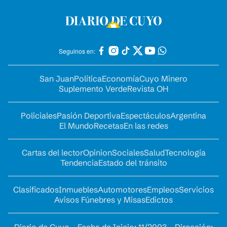
Seguinos en:
San Juan
Política
Economía
Cuyo Minero
Suplemento Verde
Revista OH
Policiales
Pasión Deportiva
Espectáculos
Argentina
El Mundo
Recetas
En las redes
Cartas del lector
Opinion
Sociales
Salud
Tecnología
Tendencia
Estado del tránsito
Clasificados
Inmuebles
Automotores
Empleos
Servicios
Avisos Fúnebres y Misas
Edictos