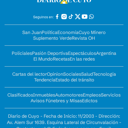
Seguinos en:
San Juan
Política
Economía
Cuyo Minero
Suplemento Verde
Revista OH
Policiales
Pasión Deportiva
Espectáculos
Argentina
El Mundo
Recetas
En las redes
Cartas del lector
Opinion
Sociales
Salud
Tecnología
Tendencia
Estado del tránsito
Clasificados
Inmuebles
Automotores
Empleos
Servicios
Avisos Fúnebres y Misas
Edictos
Diario de Cuyo - Fecha de Inicio: 11/2003 - Dirección:
Av. Alem Sur 1639. Esquina Lateral de Circunvalación -