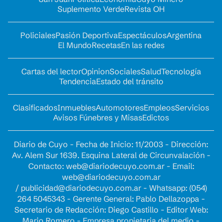
Suplemento Verde
Revista OH
Policiales
Pasión Deportiva
Espectáculos
Argentina
El Mundo
Recetas
En las redes
Cartas del lector
Opinion
Sociales
Salud
Tecnología
Tendencia
Estado del tránsito
Clasificados
Inmuebles
Automotores
Empleos
Servicios
Avisos Fúnebres y Misas
Edictos
Diario de Cuyo - Fecha de Inicio: 11/2003 - Dirección:
Av. Alem Sur 1639. Esquina Lateral de Circunvalación -
Contacto:
web@diariodecuyo.com.ar
- Email:
web@diariodecuyo.com.ar
/
publicidad@diariodecuyo.com.ar
-
Whatsapp: (054)
264 5045343 - Gerente General: Pablo Dellazoppa -
Secretario de Redacción: Diego Castillo - Editor Web:
Mario Romero - Empresa propietaria del medio -