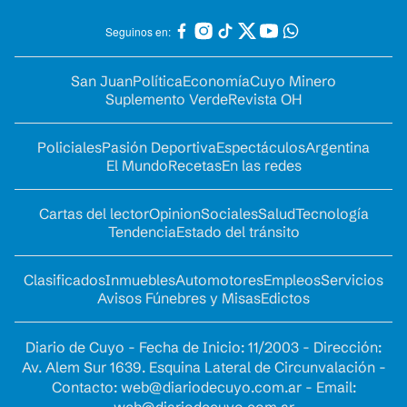
Seguinos en:
San Juan
Política
Economía
Cuyo Minero
Suplemento Verde
Revista OH
Policiales
Pasión Deportiva
Espectáculos
Argentina
El Mundo
Recetas
En las redes
Cartas del lector
Opinion
Sociales
Salud
Tecnología
Tendencia
Estado del tránsito
Clasificados
Inmuebles
Automotores
Empleos
Servicios
Avisos Fúnebres y Misas
Edictos
Diario de Cuyo - Fecha de Inicio: 11/2003 - Dirección:
Av. Alem Sur 1639. Esquina Lateral de Circunvalación -
Contacto:
web@diariodecuyo.com.ar
- Email: