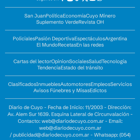
San Juan
Política
Economía
Cuyo Minero
Suplemento Verde
Revista OH
Policiales
Pasión Deportiva
Espectáculos
Argentina
El Mundo
Recetas
En las redes
Cartas del lector
Opinion
Sociales
Salud
Tecnología
Tendencia
Estado del tránsito
Clasificados
Inmuebles
Automotores
Empleos
Servicios
Avisos Fúnebres y Misas
Edictos
Diario de Cuyo - Fecha de Inicio: 11/2003 - Dirección:
Av. Alem Sur 1639. Esquina Lateral de Circunvalación -
Contacto:
web@diariodecuyo.com.ar
- Email:
web@diariodecuyo.com.ar
/
publicidad@diariodecuyo.com.ar
-
Whatsapp: (054)