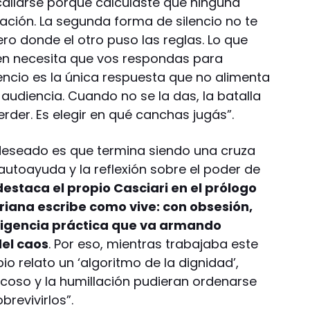
callarse porque calculaste que ninguna
ación. La segunda forma de silencio no te
ero donde el otro puso las reglas. Lo que
en necesita que vos respondas para
encio es la única respuesta que no alimenta
 audiencia. Cuando no se la das, la batalla
rder. Es elegir en qué canchas jugás”.
 deseado es que termina siendo una cruza
a autoayuda y la reflexión sobre el poder de
estaca el propio Casciari en el prólogo
riana escribe como vive: con obsesión,
eligencia práctica que va armando
del caos
. Por eso, mientras trabajaba este
pio relato un ‘algoritmo de la dignidad’,
acoso y la humillación pudieran ordenarse
brevivirlos”.