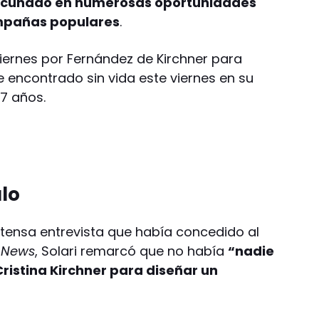
acuñado en numerosas oportunidades
ampañas populares
.
 viernes por Fernández de Kirchner para
e encontrado sin vida este viernes en su
77 años.
ulo
xtensa entrevista que había concedido al
o News
, Solari remarcó que no había
“nadie
istina Kirchner para diseñar un