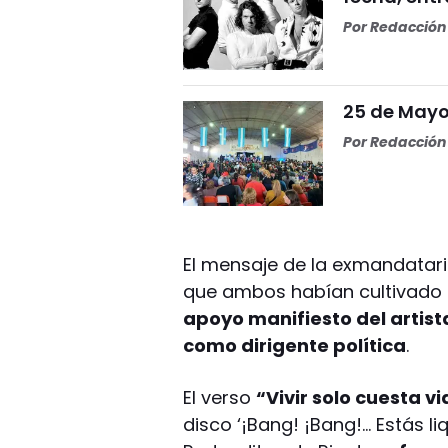
Por
Redacción 
25 de Mayo 
Por
Redacción 
El mensaje de la exmandatar
que ambos habían cultivado e
apoyo manifiesto del artist
como dirigente política
.
El verso
“Vivir solo cuesta v
disco ‘¡Bang! ¡Bang!... Estás l