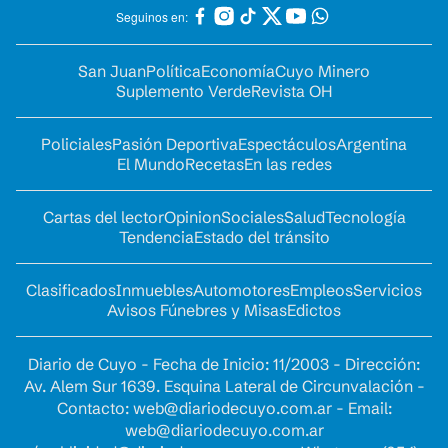
Seguinos en:
San Juan
Política
Economía
Cuyo Minero
Suplemento Verde
Revista OH
Policiales
Pasión Deportiva
Espectáculos
Argentina
El Mundo
Recetas
En las redes
Cartas del lector
Opinion
Sociales
Salud
Tecnología
Tendencia
Estado del tránsito
Clasificados
Inmuebles
Automotores
Empleos
Servicios
Avisos Fúnebres y Misas
Edictos
Diario de Cuyo - Fecha de Inicio: 11/2003 - Dirección:
Av. Alem Sur 1639. Esquina Lateral de Circunvalación -
Contacto:
web@diariodecuyo.com.ar
- Email:
web@diariodecuyo.com.ar