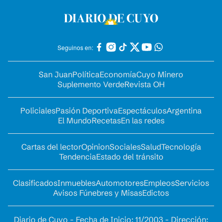
Seguinos en:
San Juan
Política
Economía
Cuyo Minero
Suplemento Verde
Revista OH
Policiales
Pasión Deportiva
Espectáculos
Argentina
El Mundo
Recetas
En las redes
Cartas del lector
Opinion
Sociales
Salud
Tecnología
Tendencia
Estado del tránsito
Clasificados
Inmuebles
Automotores
Empleos
Servicios
Avisos Fúnebres y Misas
Edictos
Diario de Cuyo - Fecha de Inicio: 11/2003 - Dirección: