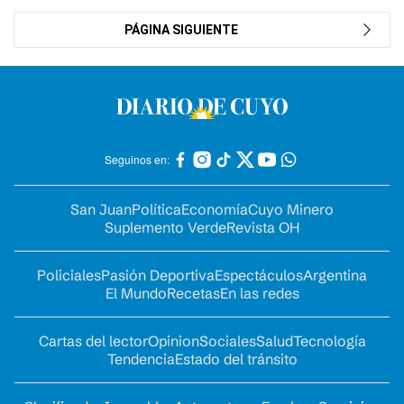
PÁGINA SIGUIENTE
Seguinos en:
San Juan
Política
Economía
Cuyo Minero
Suplemento Verde
Revista OH
Policiales
Pasión Deportiva
Espectáculos
Argentina
El Mundo
Recetas
En las redes
Cartas del lector
Opinion
Sociales
Salud
Tecnología
Tendencia
Estado del tránsito