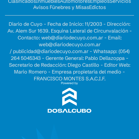
Clasificados
Inmuebles
Automotores
Empleos
Servicios
Avisos Fúnebres y Misas
Edictos
Diario de Cuyo - Fecha de Inicio: 11/2003 - Dirección:
Av. Alem Sur 1639. Esquina Lateral de Circunvalación -
Contacto:
web@diariodecuyo.com.ar
- Email:
web@diariodecuyo.com.ar
/
publicidad@diariodecuyo.com.ar
-
Whatsapp: (054)
264 5045343 - Gerente General: Pablo Dellazoppa -
Secretario de Redacción: Diego Castillo - Editor Web:
Mario Romero - Empresa propietaria del medio -
FRANCISCO MONTES S.A.C.I.F.