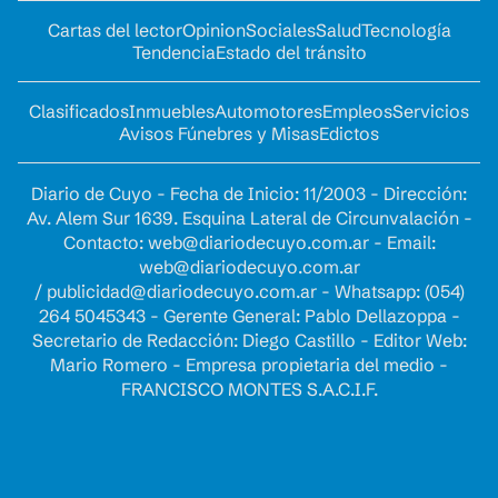
Cartas del lector
Opinion
Sociales
Salud
Tecnología
Tendencia
Estado del tránsito
Clasificados
Inmuebles
Automotores
Empleos
Servicios
Avisos Fúnebres y Misas
Edictos
Diario de Cuyo - Fecha de Inicio: 11/2003 - Dirección:
Av. Alem Sur 1639. Esquina Lateral de Circunvalación -
Contacto:
web@diariodecuyo.com.ar
- Email:
web@diariodecuyo.com.ar
/
publicidad@diariodecuyo.com.ar
-
Whatsapp: (054)
264 5045343 - Gerente General: Pablo Dellazoppa -
Secretario de Redacción: Diego Castillo - Editor Web:
Mario Romero - Empresa propietaria del medio -
FRANCISCO MONTES S.A.C.I.F.