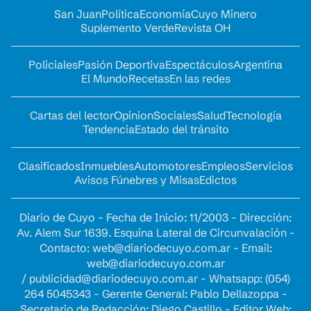
San Juan
Política
Economía
Cuyo Minero
Suplemento Verde
Revista OH
Policiales
Pasión Deportiva
Espectáculos
Argentina
El Mundo
Recetas
En las redes
Cartas del lector
Opinion
Sociales
Salud
Tecnología
Tendencia
Estado del tránsito
Clasificados
Inmuebles
Automotores
Empleos
Servicios
Avisos Fúnebres y Misas
Edictos
Diario de Cuyo - Fecha de Inicio: 11/2003 - Dirección:
Av. Alem Sur 1639. Esquina Lateral de Circunvalación -
Contacto:
web@diariodecuyo.com.ar
- Email:
web@diariodecuyo.com.ar
/
publicidad@diariodecuyo.com.ar
-
Whatsapp: (054)
264 5045343 - Gerente General: Pablo Dellazoppa -
Secretario de Redacción: Diego Castillo - Editor Web: