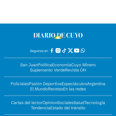
Seguinos en:
San Juan
Política
Economía
Cuyo Minero
Suplemento Verde
Revista OH
Policiales
Pasión Deportiva
Espectáculos
Argentina
El Mundo
Recetas
En las redes
Cartas del lector
Opinion
Sociales
Salud
Tecnología
Tendencia
Estado del tránsito