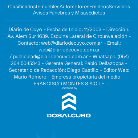
Clasificados
Inmuebles
Automotores
Empleos
Servicios
Avisos Fúnebres y Misas
Edictos
Diario de Cuyo - Fecha de Inicio: 11/2003 - Dirección:
Av. Alem Sur 1639. Esquina Lateral de Circunvalación -
Contacto:
web@diariodecuyo.com.ar
- Email:
web@diariodecuyo.com.ar
/
publicidad@diariodecuyo.com.ar
-
Whatsapp: (054)
264 5045343 - Gerente General: Pablo Dellazoppa -
Secretario de Redacción: Diego Castillo - Editor Web:
Mario Romero - Empresa propietaria del medio -
FRANCISCO MONTES S.A.C.I.F.