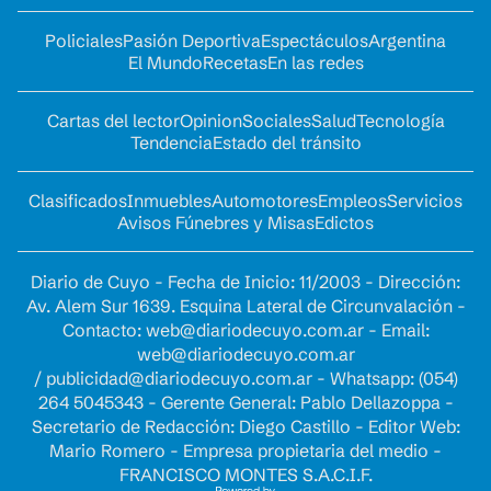
Policiales
Pasión Deportiva
Espectáculos
Argentina
El Mundo
Recetas
En las redes
Cartas del lector
Opinion
Sociales
Salud
Tecnología
Tendencia
Estado del tránsito
Clasificados
Inmuebles
Automotores
Empleos
Servicios
Avisos Fúnebres y Misas
Edictos
Diario de Cuyo - Fecha de Inicio: 11/2003 - Dirección:
Av. Alem Sur 1639. Esquina Lateral de Circunvalación -
Contacto:
web@diariodecuyo.com.ar
- Email:
web@diariodecuyo.com.ar
/
publicidad@diariodecuyo.com.ar
-
Whatsapp: (054)
264 5045343 - Gerente General: Pablo Dellazoppa -
Secretario de Redacción: Diego Castillo - Editor Web:
Mario Romero - Empresa propietaria del medio -
FRANCISCO MONTES S.A.C.I.F.