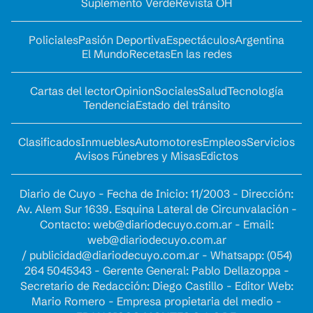
Suplemento Verde
Revista OH
Policiales
Pasión Deportiva
Espectáculos
Argentina
El Mundo
Recetas
En las redes
Cartas del lector
Opinion
Sociales
Salud
Tecnología
Tendencia
Estado del tránsito
Clasificados
Inmuebles
Automotores
Empleos
Servicios
Avisos Fúnebres y Misas
Edictos
Diario de Cuyo - Fecha de Inicio: 11/2003 - Dirección:
Av. Alem Sur 1639. Esquina Lateral de Circunvalación -
Contacto:
web@diariodecuyo.com.ar
- Email:
web@diariodecuyo.com.ar
/
publicidad@diariodecuyo.com.ar
-
Whatsapp: (054)
264 5045343 - Gerente General: Pablo Dellazoppa -
Secretario de Redacción: Diego Castillo - Editor Web:
Mario Romero - Empresa propietaria del medio -