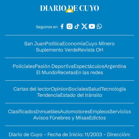
Seguinos en:
San Juan
Política
Economía
Cuyo Minero
Suplemento Verde
Revista OH
Policiales
Pasión Deportiva
Espectáculos
Argentina
El Mundo
Recetas
En las redes
Cartas del lector
Opinion
Sociales
Salud
Tecnología
Tendencia
Estado del tránsito
Clasificados
Inmuebles
Automotores
Empleos
Servicios
Avisos Fúnebres y Misas
Edictos
Diario de Cuyo - Fecha de Inicio: 11/2003 - Dirección: