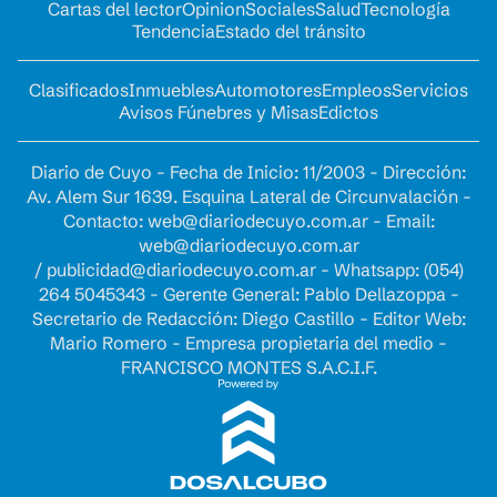
Cartas del lector
Opinion
Sociales
Salud
Tecnología
Tendencia
Estado del tránsito
Clasificados
Inmuebles
Automotores
Empleos
Servicios
Avisos Fúnebres y Misas
Edictos
Diario de Cuyo - Fecha de Inicio: 11/2003 - Dirección:
Av. Alem Sur 1639. Esquina Lateral de Circunvalación -
Contacto:
web@diariodecuyo.com.ar
- Email:
web@diariodecuyo.com.ar
/
publicidad@diariodecuyo.com.ar
-
Whatsapp: (054)
264 5045343 - Gerente General: Pablo Dellazoppa -
Secretario de Redacción: Diego Castillo - Editor Web:
Mario Romero - Empresa propietaria del medio -
FRANCISCO MONTES S.A.C.I.F.