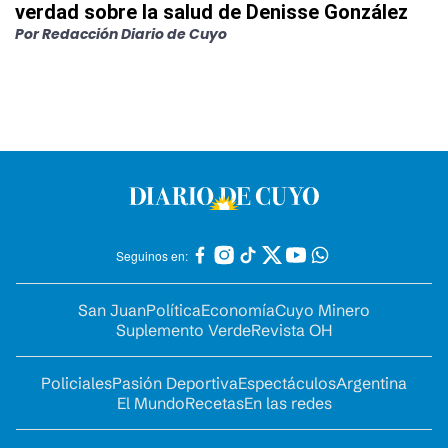
verdad sobre la salud de Denisse González
Por
Redacción Diario de Cuyo
Seguinos en:
San Juan
Política
Economía
Cuyo Minero
Suplemento Verde
Revista OH
Policiales
Pasión Deportiva
Espectáculos
Argentina
El Mundo
Recetas
En las redes