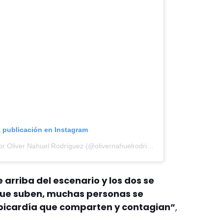
a publicación en Instagram
Una publicación compartida por Oliver Nahuel Rodríguez (@olivernahuelrodriguez)
 arriba del escenario y los dos se
ue suben, muchas personas se
 picardía que comparten y contagian”
,