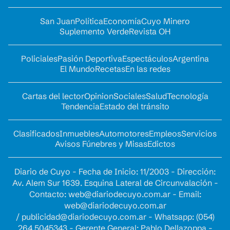
San Juan
Política
Economía
Cuyo Minero
Suplemento Verde
Revista OH
Policiales
Pasión Deportiva
Espectáculos
Argentina
El Mundo
Recetas
En las redes
Cartas del lector
Opinion
Sociales
Salud
Tecnología
Tendencia
Estado del tránsito
Clasificados
Inmuebles
Automotores
Empleos
Servicios
Avisos Fúnebres y Misas
Edictos
Diario de Cuyo - Fecha de Inicio: 11/2003 - Dirección:
Av. Alem Sur 1639. Esquina Lateral de Circunvalación -
Contacto:
web@diariodecuyo.com.ar
- Email:
web@diariodecuyo.com.ar
/
publicidad@diariodecuyo.com.ar
-
Whatsapp: (054)
264 5045343 - Gerente General: Pablo Dellazoppa -