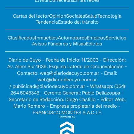
El Mundo
Recetas
En las redes
Cartas del lector
Opinion
Sociales
Salud
Tecnología
Tendencia
Estado del tránsito
Clasificados
Inmuebles
Automotores
Empleos
Servicios
Avisos Fúnebres y Misas
Edictos
Diario de Cuyo - Fecha de Inicio: 11/2003 - Dirección:
Av. Alem Sur 1639. Esquina Lateral de Circunvalación -
Contacto:
web@diariodecuyo.com.ar
- Email:
web@diariodecuyo.com.ar
/
publicidad@diariodecuyo.com.ar
-
Whatsapp: (054)
264 5045343 - Gerente General: Pablo Dellazoppa -
Secretario de Redacción: Diego Castillo - Editor Web:
Mario Romero - Empresa propietaria del medio -
FRANCISCO MONTES S.A.C.I.F.