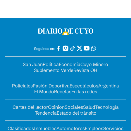
Seguinos en:
San Juan
Política
Economía
Cuyo Minero
Suplemento Verde
Revista OH
Policiales
Pasión Deportiva
Espectáculos
Argentina
El Mundo
Recetas
En las redes
Cartas del lector
Opinion
Sociales
Salud
Tecnología
Tendencia
Estado del tránsito
Clasificados
Inmuebles
Automotores
Empleos
Servicios