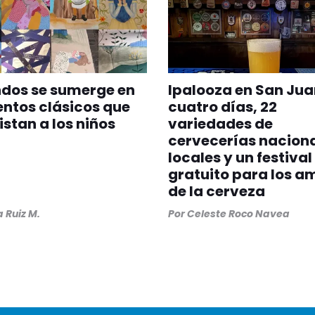
ndos se sumerge en
Ipalooza en San Jua
entos clásicos que
cuatro días, 22
stan a los niños
variedades de
cervecerías naciona
locales y un festival
gratuito para los a
de la cerveza
a Ruiz M.
Por
Celeste Roco Navea