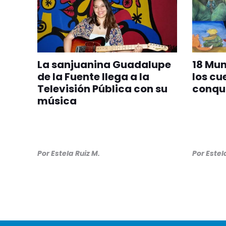
La sanjuanina Guadalupe
18 Mu
de la Fuente llega a la
los cu
Televisión Pública con su
conqui
música
Por
Estela Ruiz M.
Por
Estel