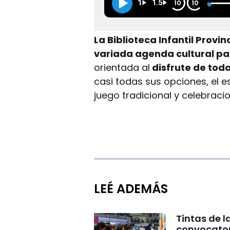
1
1.5
10
10
La Biblioteca Infantil Prov
variada agenda cultural pa
orientada al
disfrute de toda
casi todas sus opciones, el es
juego tradicional y celebraci
LEÉ ADEMÁS
Tintas de la
convocatori