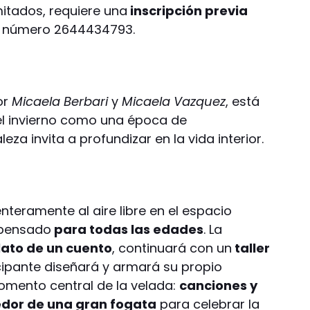
mitados, requiere una
inscripción previa
l número 2644434793.
or
Micaela Berbari
y
Micaela Vazquez
, está
el invierno como una época de
za invita a profundizar en la vida interior.
nteramente al aire libre en el espacio
á pensado
para todas las edades
. La
lato de un cuento
, continuará con un
taller
ipante diseñará y armará su propio
momento central de la velada:
canciones y
edor de una gran fogata
para celebrar la