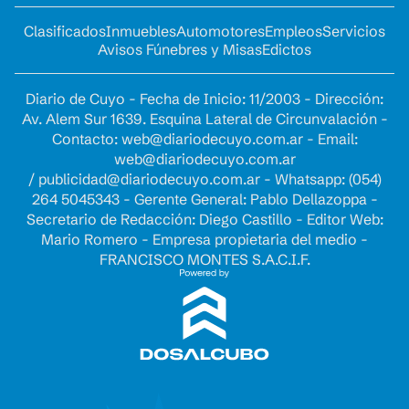
Clasificados
Inmuebles
Automotores
Empleos
Servicios
Avisos Fúnebres y Misas
Edictos
Diario de Cuyo - Fecha de Inicio: 11/2003 - Dirección:
Av. Alem Sur 1639. Esquina Lateral de Circunvalación -
Contacto:
web@diariodecuyo.com.ar
- Email:
web@diariodecuyo.com.ar
/
publicidad@diariodecuyo.com.ar
-
Whatsapp: (054)
264 5045343 - Gerente General: Pablo Dellazoppa -
Secretario de Redacción: Diego Castillo - Editor Web:
Mario Romero - Empresa propietaria del medio -
FRANCISCO MONTES S.A.C.I.F.