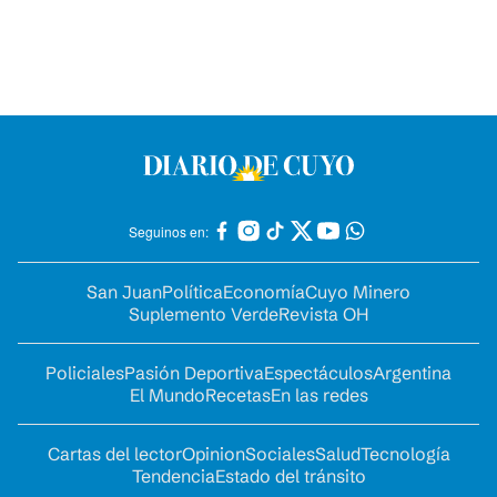
Seguinos en:
San Juan
Política
Economía
Cuyo Minero
Suplemento Verde
Revista OH
Policiales
Pasión Deportiva
Espectáculos
Argentina
El Mundo
Recetas
En las redes
Cartas del lector
Opinion
Sociales
Salud
Tecnología
Tendencia
Estado del tránsito