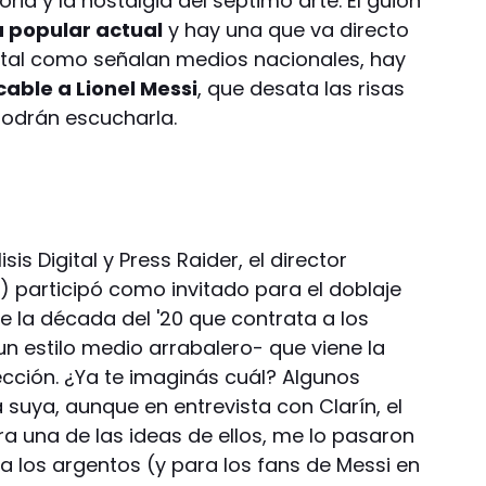
ria y la nostalgia del séptimo arte. El guión
a popular actual
y hay una que va directo
: tal como señalan medios nacionales, hay
cable a Lionel Messi
, que desata las risas
 podrán escucharla.
is Digital y Press Raider, el director
t) participó como invitado para el doblaje
e la década del '20 que contrata a los
un estilo medio arrabalero- que viene la
ección. ¿Ya te imaginás cuál? Algunos
 suya, aunque en entrevista con Clarín, el
ra una de las ideas de ellos, me lo pasaron
a los argentos (y para los fans de Messi en