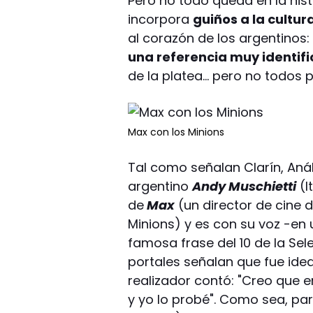
Pero no todo queda en la histo
incorpora
guiños a la cultur
al corazón de los argentinos
una referencia muy identifi
de la platea... pero no todos
Max con los Minions
Tal como señalan Clarín, Anális
argentino
Andy Muschietti
(I
de
Max
(un director de cine d
Minions) y es con su voz -en 
famosa frase del 10 de la Sel
portales señalan que fue idea
realizador contó: "Creo que e
y yo lo probé". Como sea, par