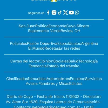
Seguinos en:
San Juan
Política
Economía
Cuyo Minero
Suplemento Verde
Revista OH
Policiales
Pasión Deportiva
Espectáculos
Argentina
El Mundo
Recetas
En las redes
Cartas del lector
Opinion
Sociales
Salud
Tecnología
Tendencia
Estado del tránsito
Clasificados
Inmuebles
Automotores
Empleos
Servicios
Avisos Fúnebres y Misas
Edictos
Diario de Cuyo - Fecha de Inicio: 11/2003 - Dirección:
Av. Alem Sur 1639. Esquina Lateral de Circunvalación -
Contacto:
web@diariodecuyo.com.ar
- Email: