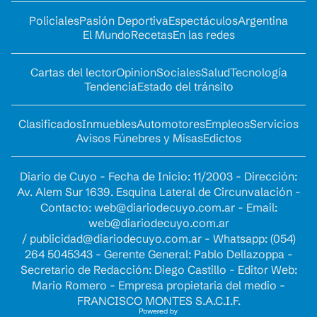
Policiales
Pasión Deportiva
Espectáculos
Argentina
El Mundo
Recetas
En las redes
Cartas del lector
Opinion
Sociales
Salud
Tecnología
Tendencia
Estado del tránsito
Clasificados
Inmuebles
Automotores
Empleos
Servicios
Avisos Fúnebres y Misas
Edictos
Diario de Cuyo - Fecha de Inicio: 11/2003 - Dirección:
Av. Alem Sur 1639. Esquina Lateral de Circunvalación -
Contacto:
web@diariodecuyo.com.ar
- Email:
web@diariodecuyo.com.ar
/
publicidad@diariodecuyo.com.ar
-
Whatsapp: (054)
264 5045343 - Gerente General: Pablo Dellazoppa -
Secretario de Redacción: Diego Castillo - Editor Web:
Mario Romero - Empresa propietaria del medio -
FRANCISCO MONTES S.A.C.I.F.