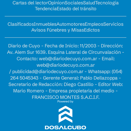
Cartas del lector
Opinion
Sociales
Salud
Tecnología
Tendencia
Estado del tránsito
Clasificados
Inmuebles
Automotores
Empleos
Servicios
Avisos Fúnebres y Misas
Edictos
Diario de Cuyo - Fecha de Inicio: 11/2003 - Dirección:
Av. Alem Sur 1639. Esquina Lateral de Circunvalación -
Contacto:
web@diariodecuyo.com.ar
- Email:
web@diariodecuyo.com.ar
/
publicidad@diariodecuyo.com.ar
-
Whatsapp: (054)
264 5045343 - Gerente General: Pablo Dellazoppa -
Secretario de Redacción: Diego Castillo - Editor Web:
Mario Romero - Empresa propietaria del medio -
FRANCISCO MONTES S.A.C.I.F.