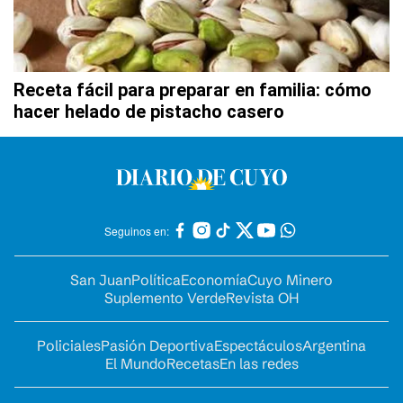
Receta fácil para preparar en familia: cómo
hacer helado de pistacho casero
Seguinos en:
San Juan
Política
Economía
Cuyo Minero
Suplemento Verde
Revista OH
Policiales
Pasión Deportiva
Espectáculos
Argentina
El Mundo
Recetas
En las redes