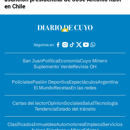
en Chile
Seguinos en:
San Juan
Política
Economía
Cuyo Minero
Suplemento Verde
Revista OH
Policiales
Pasión Deportiva
Espectáculos
Argentina
El Mundo
Recetas
En las redes
Cartas del lector
Opinion
Sociales
Salud
Tecnología
Tendencia
Estado del tránsito
Clasificados
Inmuebles
Automotores
Empleos
Servicios
Avisos Fúnebres y Misas
Edictos