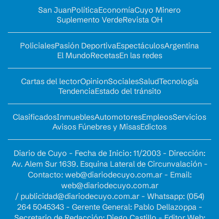
San Juan
Política
Economía
Cuyo Minero
Suplemento Verde
Revista OH
Policiales
Pasión Deportiva
Espectáculos
Argentina
El Mundo
Recetas
En las redes
Cartas del lector
Opinion
Sociales
Salud
Tecnología
Tendencia
Estado del tránsito
Clasificados
Inmuebles
Automotores
Empleos
Servicios
Avisos Fúnebres y Misas
Edictos
Diario de Cuyo - Fecha de Inicio: 11/2003 - Dirección:
Av. Alem Sur 1639. Esquina Lateral de Circunvalación -
Contacto:
web@diariodecuyo.com.ar
- Email:
web@diariodecuyo.com.ar
/
publicidad@diariodecuyo.com.ar
-
Whatsapp: (054)
264 5045343 - Gerente General: Pablo Dellazoppa -
Secretario de Redacción: Diego Castillo - Editor Web: