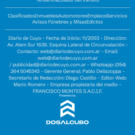
Clasificados
Inmuebles
Automotores
Empleos
Servicios
Avisos Fúnebres y Misas
Edictos
Diario de Cuyo - Fecha de Inicio: 11/2003 - Dirección:
Av. Alem Sur 1639. Esquina Lateral de Circunvalación -
Contacto:
web@diariodecuyo.com.ar
- Email:
web@diariodecuyo.com.ar
/
publicidad@diariodecuyo.com.ar
-
Whatsapp: (054)
264 5045343 - Gerente General: Pablo Dellazoppa -
Secretario de Redacción: Diego Castillo - Editor Web:
Mario Romero - Empresa propietaria del medio -
FRANCISCO MONTES S.A.C.I.F.