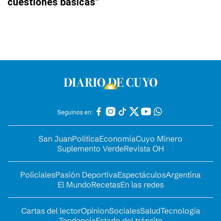
cuestiones básicas"
Seguinos en:
San Juan
Política
Economía
Cuyo Minero
Suplemento Verde
Revista OH
Policiales
Pasión Deportiva
Espectáculos
Argentina
El Mundo
Recetas
En las redes
Cartas del lector
Opinion
Sociales
Salud
Tecnología
Tendencia
Estado del tránsito