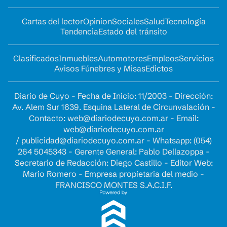
Cartas del lector
Opinion
Sociales
Salud
Tecnología
Tendencia
Estado del tránsito
Clasificados
Inmuebles
Automotores
Empleos
Servicios
Avisos Fúnebres y Misas
Edictos
Diario de Cuyo - Fecha de Inicio: 11/2003 - Dirección:
Av. Alem Sur 1639. Esquina Lateral de Circunvalación -
Contacto:
web@diariodecuyo.com.ar
- Email:
web@diariodecuyo.com.ar
/
publicidad@diariodecuyo.com.ar
-
Whatsapp: (054)
264 5045343 - Gerente General: Pablo Dellazoppa -
Secretario de Redacción: Diego Castillo - Editor Web:
Mario Romero - Empresa propietaria del medio -
FRANCISCO MONTES S.A.C.I.F.