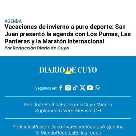
AGENDA
Vacaciones de invierno a puro deporte: San
Juan presentó la agenda con Los Pumas, Las
Panteras y la Maratón Internacional
Por Redacción Diario de Cuyo
Seguinos en:
San Juan
Política
Economía
Cuyo Minero
Suplemento Verde
Revista OH
Policiales
Pasión Deportiva
Espectáculos
Argentina
El Mundo
Recetas
En las redes