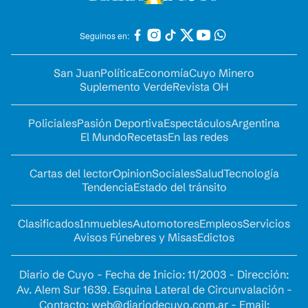
Seguinos en:
San Juan
Política
Economía
Cuyo Minero
Suplemento Verde
Revista OH
Policiales
Pasión Deportiva
Espectáculos
Argentina
El Mundo
Recetas
En las redes
Cartas del lector
Opinion
Sociales
Salud
Tecnología
Tendencia
Estado del tránsito
Clasificados
Inmuebles
Automotores
Empleos
Servicios
Avisos Fúnebres y Misas
Edictos
Diario de Cuyo - Fecha de Inicio: 11/2003 - Dirección:
Av. Alem Sur 1639. Esquina Lateral de Circunvalación -
Contacto:
web@diariodecuyo.com.ar
- Email: