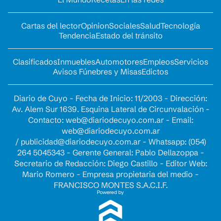
Cartas del lector
Opinion
Sociales
Salud
Tecnología
Tendencia
Estado del tránsito
Clasificados
Inmuebles
Automotores
Empleos
Servicios
Avisos Fúnebres y Misas
Edictos
Diario de Cuyo - Fecha de Inicio: 11/2003 - Dirección:
Av. Alem Sur 1639. Esquina Lateral de Circunvalación -
Contacto:
web@diariodecuyo.com.ar
- Email:
web@diariodecuyo.com.ar
/
publicidad@diariodecuyo.com.ar
-
Whatsapp: (054)
264 5045343 - Gerente General: Pablo Dellazoppa -
Secretario de Redacción: Diego Castillo - Editor Web:
Mario Romero - Empresa propietaria del medio -
FRANCISCO MONTES S.A.C.I.F.