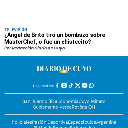
TELEVISIÓN
¿Ángel de Brito tiró un bombazo sobre
MasterChef, o fue un chistecito?
Por Redacción Diario de Cuyo
Seguinos en:
San Juan
Política
Economía
Cuyo Minero
Suplemento Verde
Revista OH
Policiales
Pasión Deportiva
Espectáculos
Argentina
El Mundo
Recetas
En las redes