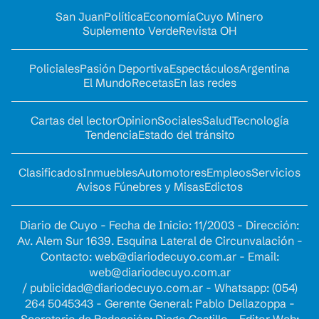
San Juan
Política
Economía
Cuyo Minero
Suplemento Verde
Revista OH
Policiales
Pasión Deportiva
Espectáculos
Argentina
El Mundo
Recetas
En las redes
Cartas del lector
Opinion
Sociales
Salud
Tecnología
Tendencia
Estado del tránsito
Clasificados
Inmuebles
Automotores
Empleos
Servicios
Avisos Fúnebres y Misas
Edictos
Diario de Cuyo - Fecha de Inicio: 11/2003 - Dirección:
Av. Alem Sur 1639. Esquina Lateral de Circunvalación -
Contacto:
web@diariodecuyo.com.ar
- Email:
web@diariodecuyo.com.ar
/
publicidad@diariodecuyo.com.ar
-
Whatsapp: (054)
264 5045343 - Gerente General: Pablo Dellazoppa -
Secretario de Redacción: Diego Castillo - Editor Web: